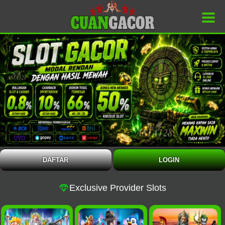
DAFTAR
LOGIN
Exclusive Provider Slots