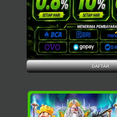
DAFTAR