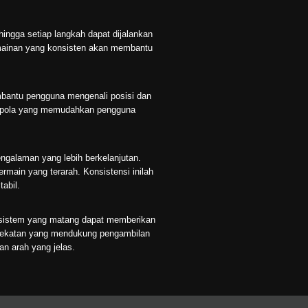
hingga setiap langkah dapat dijalankan
rmainan yang konsisten akan membantu
mbantu pengguna mengenali posisi dan
ti pola yang memudahkan pengguna
ngalaman yang lebih berkelanjutan.
main yang terarah. Konsistensi inilah
abil.
 sistem yang matang dapat memberikan
endekatan yang mendukung pengambilan
n arah yang jelas.